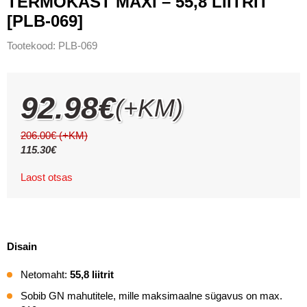
TERMOKAST MAXI – 55,8 LIITRIT
[PLB-069]
Tootekood:
PLB-069
92.98
€
(+KM)
206.00
€
(+KM)
115.30
€
Laost otsas
Disain
Netomaht:
55,8 liitrit
Sobib GN mahutitele, mille maksimaalne sügavus on max.