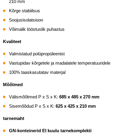
210 mm
Kõrge stabiilsus
Soojusisolatsioon
Võimalik tööstuslik puhastus
Kvaliteet
Valmistatud polüpropüleenist
Vastupidav kõrgetele ja madalatele temperatuuridele
100% taaskasutatav materjal
Mõõtmed
Välismõõtmed P x S x K:
685 x 485 x 270 mm
Sisemõõdud P x S x K:
625 x 425 x 210 mm
tarnemaht
GN-konteinerid EI kuulu tarnekomplekti