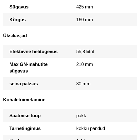
Sügavus
425 mm
Kõrgus
160 mm
Üksikasjad
Efektiivne helitugevus
55,8 liitrit
Max GN-mahutite
210 mm
sügavus
seina paksus
30 mm
Kohaletoimetamine
Saatmise tüüp
pakk
Tarnetingimus
kokku pandud