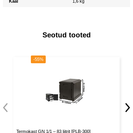
Kaal
1,6 kg
Seotud tooted
-55%
Termokast GN 1/1 – 83 liitrit [PLB-300]
Te