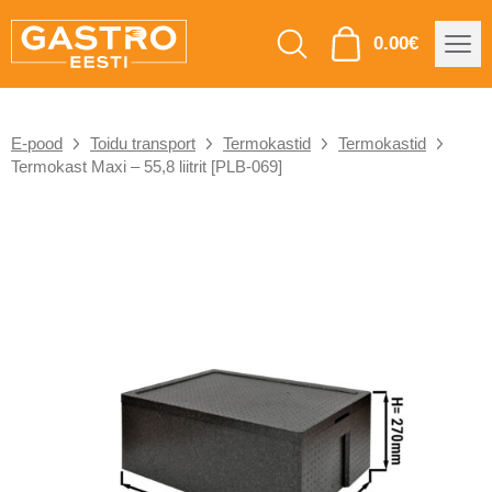
0.00
€
E-pood
Toidu transport
Termokastid
Termokastid
Termokast Maxi – 55,8 liitrit [PLB-069]