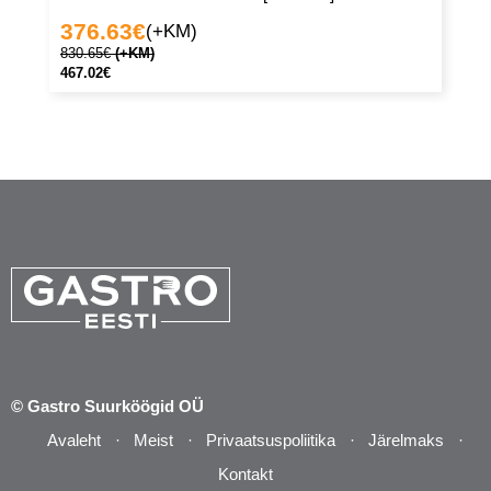
376.63
€
3
(+KM)
830.65
€
(+KM)
75
467.02
€
42
© Gastro Suurköögid OÜ
Avaleht
Meist
Privaatsuspoliitika
Järelmaks
Kontakt