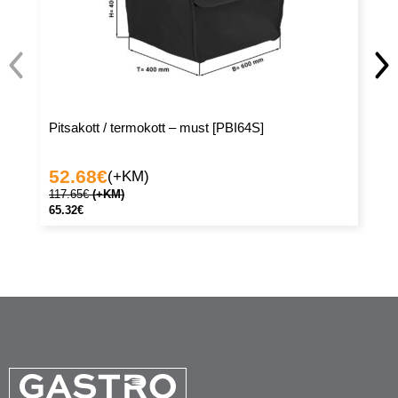
Pitsakott / termokott – must [PBI64S]
(5
[
52.68
€
2
(+KM)
117.65
€
(+KM)
51
65.32
€
28