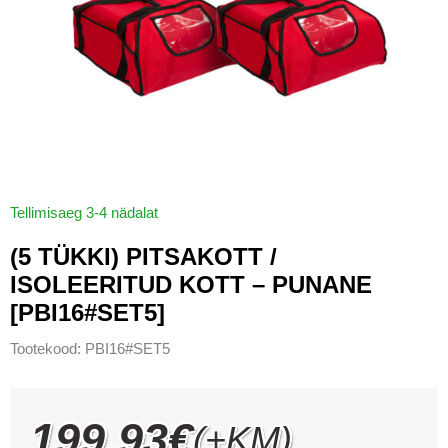
Tellimisaeg 3-4 nädalat
(5 TÜKKI) PITSAKOTT /
ISOLEERITUD KOTT – PUNANE
[PBI16#SET5]
Tootekood:
PBI16#SET5
199.93
€
(+KM)