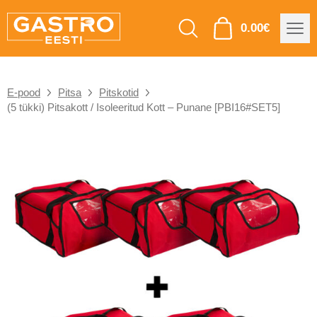
0.00
€
E-pood
Pitsa
Pitskotid
(5 tükki) Pitsakott / Isoleeritud Kott – Punane [PBI16#SET5]